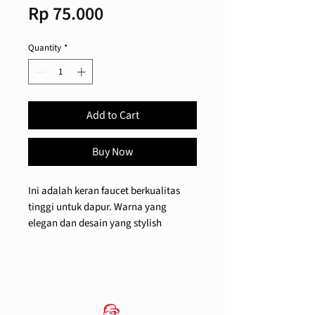
Price
Rp 75.000
Quantity
*
Add to Cart
Buy Now
Ini adalah keran faucet berkualitas
tinggi untuk dapur. Warna yang
elegan dan desain yang stylish
menjadikannya dekorasi yang bagus
untuk dapur Anda. Keran leher angsa
desain rotasi 360 °. Cocok untuk
semua sistem filter air di bawah meja.