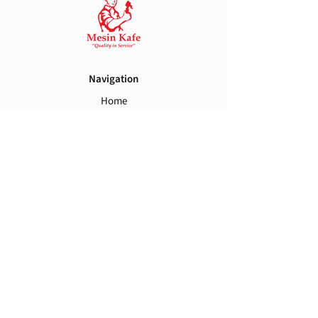
Fitur:
• Warna yang elegan dan desain yang
stylish menjadikannya dekorasi yang
bagus untuk dapur Anda.
• Keran leher angsa desain rotasi 360 °.
Navigation
• Cocok untuk semua sistem filter air di
Home
bawah meja.
Brands
• Banyak digunakan dalam berbagai
Spareparts
jenis air murni, filter air, penjernih air,
Contact Us
pelunak air, mesin elektrolisis air.
Spesifikasi:
Warna: Silver/Crome
Support
Tinggi: 28cm / 11,02 inci (Approx.)
Warranty
Term and Conditions
Shipping and Handling
Isi Kemasan:
Privacy Policy
• 1 x keran Faucet
• 1 x Paket aksesoris pelengkap
Follow Us